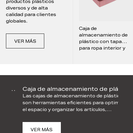
productos plásticos
diversos y de alta
Noticias
calidad para clientes
globales.
Caja de
Caja de
Contacto
almacenamiento de
almacenamiento de
VER MÁS
plástico para
plástico con tapa
escritorio de oficina,
para ropa interior y
escuela, hogar y baño
calcetines de hogar y
dormitorio
 rápida desechable de plástico
Caja de almacenamiento de plástico
Las cajas de almacenamiento de plástico
Las 
son herramientas eficientes para optimizar
fres
el espacio y organizar los artículos,
se ut
ampliamente utilizadas en la organización
alim
del hogar, el archivo de oficina y el
alma
de
almacenamiento industrial. Fabricadas con
VER MÁS
con 
V