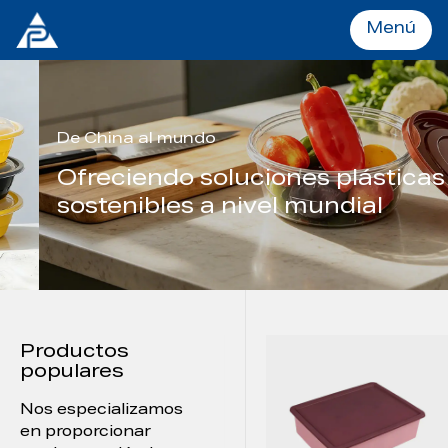
Menú
Menú
De China al mundo
Ofreciendo soluciones plásticas
INICIO
sostenibles a nivel mundial
Productos
OEM y ODM
Productos
SOBRE
populares
Nos especializamos
en proporcionar
Servicios