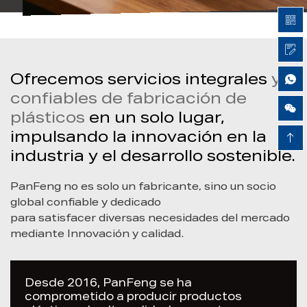
tole
el
su r
lo
sopo
to
micr
temp
Ofrecemos servicios integrales
y
e su
geom
cont
confiables de fabricación de
Airy Xie
pued
plásticos
en un solo lugar,
signi
impulsando la innovación en la
del r
industria y el desarrollo sostenible.
lisa 
alim
PanFeng no es solo un fabricante, sino un socio
olor
global confiable y dedicado
está
para satisfacer diversas necesidades del mercado
esce
mediante Innovación y calidad.
comid
trans
Desde 2016, PanFeng se ha
comprometido a producir productos