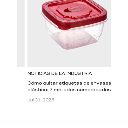
NOTICIAS DE LA INDUSTRIA
NOTIC
s:
Cómo quitar etiquetas de envases de
¿Es s
plástico: 7 métodos comprobados que
micro
realmente funcionan
plást
Jul 31, 2026
Jul 24