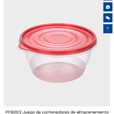
Airy Xie
PFB003 Juego de contenedores de almacenamiento