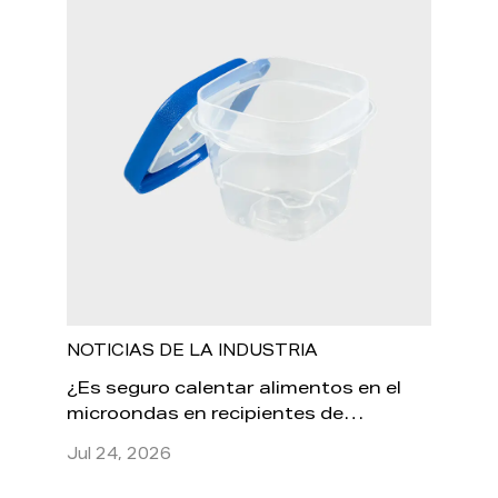
NOTICIAS DE LA INDUSTRIA
NOTIC
es de
¿Es seguro calentar alimentos en el
Cómo 
os que
microondas en recipientes de
plást
plástico?
Jul 24, 2026
Jul 17